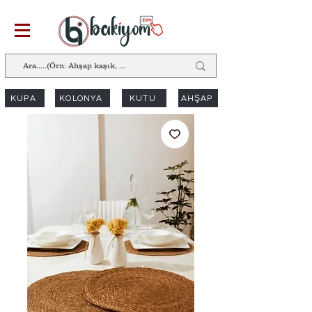
KUPA
KOLONYA
KUTU
AHŞAP