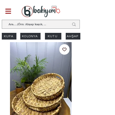
KUPA
KOLONYA
KUTU
AHŞAP