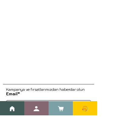
Kampanya ve fırsatlarımızdan haberdar ol
un
Email*
Kayıt Ol
Blog
Kargo ve İade Prosedürleri