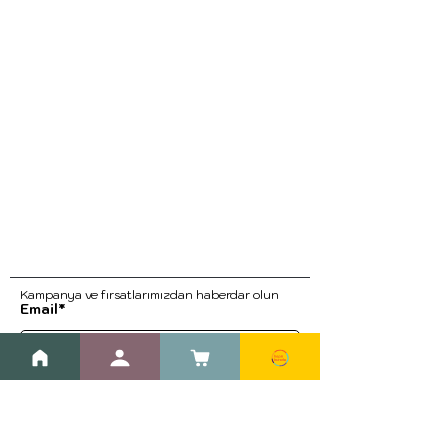
Kampanya ve fırsatlarımızdan haberdar ol
un
Email*
Kayıt Ol
Blog
Kargo ve İade Prosedürleri