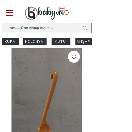
KUPA
KOLONYA
KUTU
AHŞAP