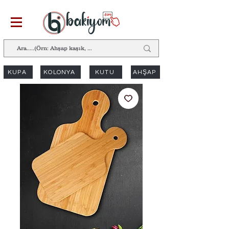
KUPA
KOLONYA
KUTU
AHŞAP