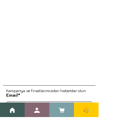
Kampanya ve fırsatlarımızdan haberdar ol
un
Email*
Kayıt Ol
Blog
Kargo ve İade Prosedürleri