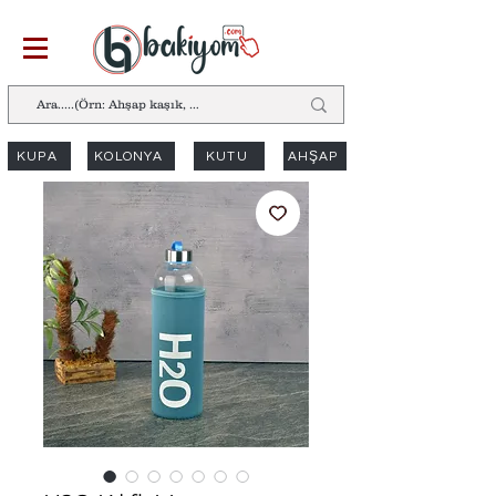
KUPA
KOLONYA
KUTU
AHŞAP