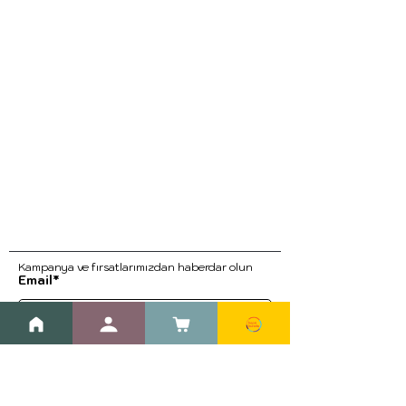
Kampanya ve fırsatlarımızdan haberdar ol
un
Email*
Kayıt Ol
Blog
Kargo ve İade Prosedürleri