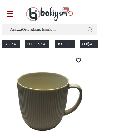
KUPA
KOLONYA
KUTU
AHŞAP