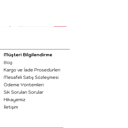
Müşteri Bilgilendirme
Blog
 Logo ve
Kendi Kupanı Tasarla
Kişiye Özel İsim
 Bakış
Hızlı Bakış
Hızlı Bakış
Kargo ve İade Prosedürleri
l Kupa
Baskılı Kupa Elif
Normal Fiyat
İndirimli Fiyat
₺349,00
₺299,00
Mesafeli Satış Sözleşmesi
iyat
İndirimli Fiyat
Normal Fiyat
İndirimli Fiyat
₺249,00
₺249,00
₺199,20
Ödeme Yöntemleri
Sık Sorulan Sorular
Hikayemiz
İletişim