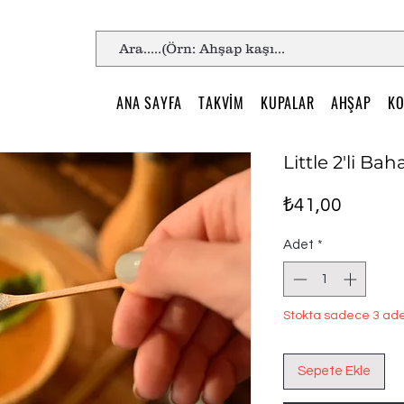
ANA SAYFA
TAKVİM
KUPALAR
AHŞAP
KO
Little 2'li Bah
Fiyat
₺41,00
Adet
*
Stokta sadece 3 ade
Sepete Ekle