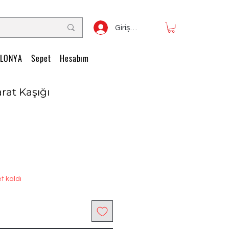
Giriş Yap
LONYA
Sepet
Hesabım
arat Kaşığı
t kaldı