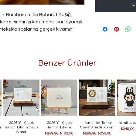
H
nın. Bambum Little Baharat Kaşığı,
rken sınırlarınızı korumanızı sağlayacak.
e Meksika soslarınız gerçek kıvamını
Benzer Ürünler
2026 Yılı Çiçek
2026 Yılı Çiçek
Hüsn-ü Hat Temalı
İsimli La
Hızlı Bakış
Hızlı Bakış
Hızlı Bakış
Hızlı
ı
Temalı Takvim Ceviz
Temalı Takvim
Ceviz Standlı Takvim
Normal F
₺349,00
Stand
Normal Fiyat
İndirimli Fiyat
Normal Fiyat
İndirimli Fiyat
₺239,90
₺199,90
₺299,90
₺259,90