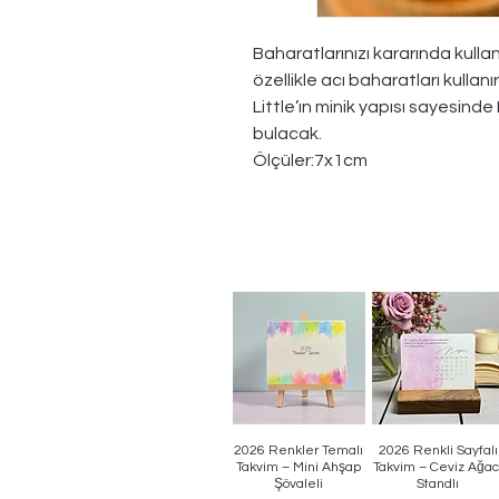
Baharatlarınızı kararında kulla
özellikle acı baharatları kullanı
Little’ın minik yapısı sayesind
bulacak.
Ölçüler:7x1cm
2026 Renkler Temalı
2026 Renkli Sayfalı
Hızlı Bakış
Hızlı Bakış
Takvim – Mini Ahşap
Takvim – Ceviz Ağac
Şövaleli
Standlı