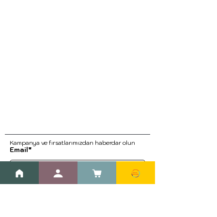
Kampanya ve fırsatlarımızdan haberdar ol
un
Email*
Kayıt Ol
Blog
Kargo ve İade Prosedürleri