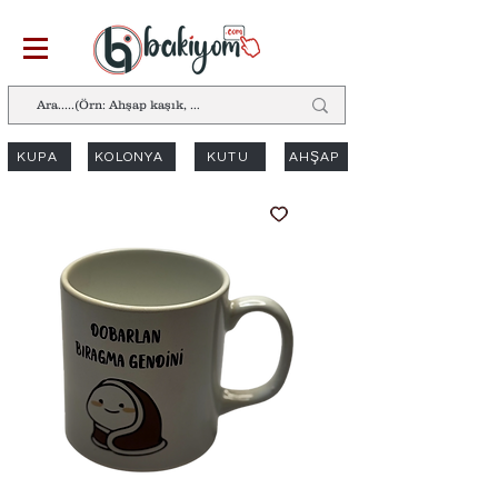
KUPA
KOLONYA
KUTU
AHŞAP