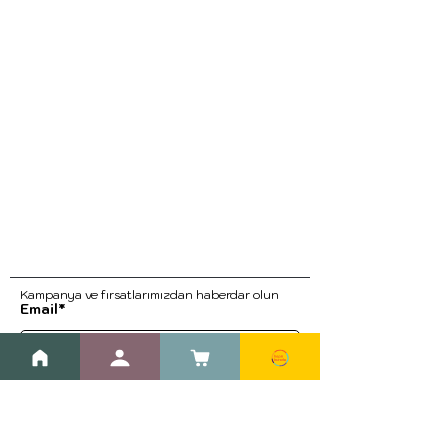
Kampanya ve fırsatlarımızdan haberdar ol
un
Email*
Kayıt Ol
Blog
Kargo ve İade Prosedürleri