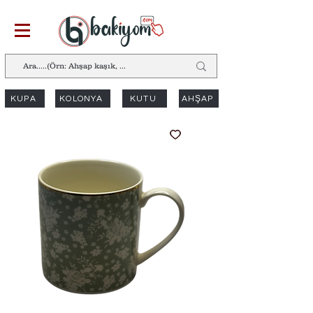
KUPA
KOLONYA
KUTU
AHŞAP