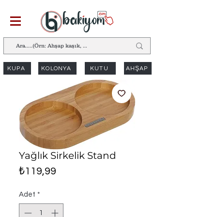
KUPA
KOLONYA
KUTU
AHŞAP
Yağlık Sirkelik Stand
Fiyat
₺119,99
Adet
*