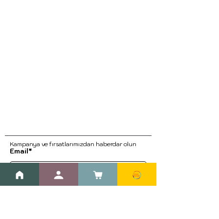
Kampanya ve fırsatlarımızdan haberdar ol
un
Email*
Kayıt Ol
Blog
Kargo ve İade Prosedürleri