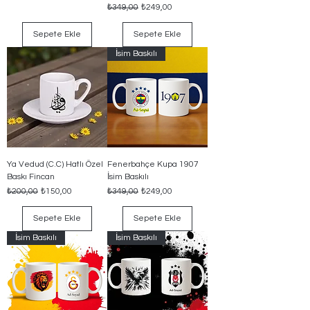
Normal Fiyat
İndirimli Fiyat
₺349,00
₺249,00
Sepete Ekle
Sepete Ekle
İsim Baskılı
Ya Vedud (C.C) Hatlı Özel
Fenerbahçe Kupa 1907
Baskı Fincan
İsim Baskılı
Normal Fiyat
İndirimli Fiyat
Normal Fiyat
İndirimli Fiyat
₺200,00
₺150,00
₺349,00
₺249,00
Sepete Ekle
Sepete Ekle
İsim Baskılı
İsim Baskılı