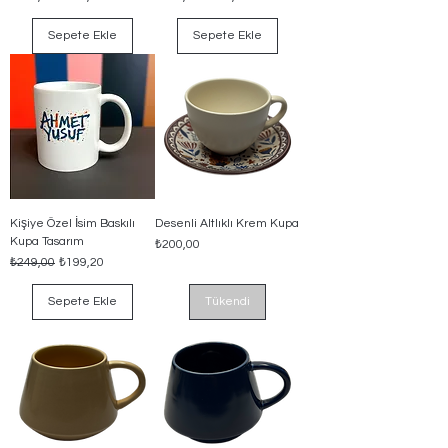
Sepete Ekle
Sepete Ekle
Kişiye Özel İsim Baskılı
Desenli Altlıklı Krem Kupa
Kupa Tasarım
Fiyat
₺200,00
Normal Fiyat
İndirimli Fiyat
₺249,00
₺199,20
Sepete Ekle
Tükendi