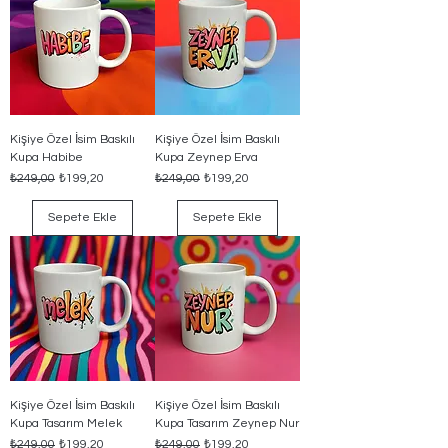
Kişiye Özel İsim Baskılı
Kişiye Özel İsim Baskılı
Kupa Habibe
Kupa Zeynep Erva
Normal Fiyat
İndirimli Fiyat
Normal Fiyat
İndirimli Fiyat
₺249,00
₺199,20
₺249,00
₺199,20
Sepete Ekle
Sepete Ekle
Kişiye Özel İsim Baskılı
Kişiye Özel İsim Baskılı
Kupa Tasarım Melek
Kupa Tasarım Zeynep Nur
Normal Fiyat
İndirimli Fiyat
Normal Fiyat
İndirimli Fiyat
₺249,00
₺199,20
₺249,00
₺199,20