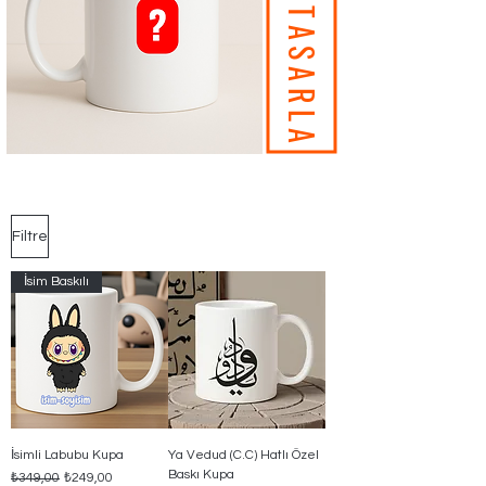
TIKLA TASARLA
Filtre
İsim Baskılı
İsimli Labubu Kupa
Ya Vedud (C.C) Hatlı Özel
Baskı Kupa
Normal Fiyat
İndirimli Fiyat
₺349,00
₺249,00