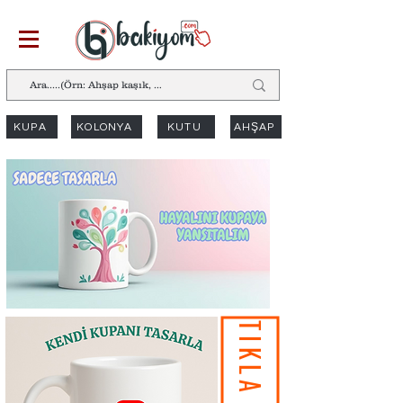
KUPA
KOLONYA
KUTU
AHŞAP