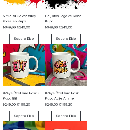
5 Yıldızlı Galatasaray
Beşiktaş Logo ve Kartal
Porselen Kupa
Kupa
Normal Fiyat
İndirimli Fiyat
Normal Fiyat
İndirimli Fiyat
₺349,00
₺249,00
₺349,00
₺249,00
Sepete Ekle
Sepete Ekle
Kişiye Özel İsim Baskılı
Kişiye Özel İsim Baskılı
Kupa Elif
Kupa Ayşe Amine
Normal Fiyat
İndirimli Fiyat
Normal Fiyat
İndirimli Fiyat
₺249,00
₺199,20
₺249,00
₺199,20
Sepete Ekle
Sepete Ekle