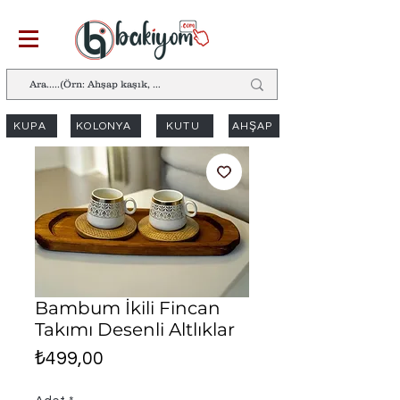
KUPA
KOLONYA
KUTU
AHŞAP
Bambum İkili Fincan
Takımı Desenli Altlıklar
Fiyat
₺499,00