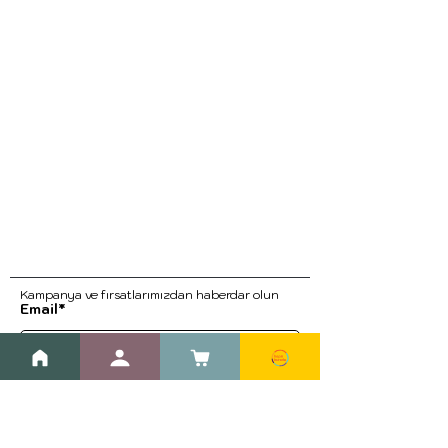
Kampanya ve fırsatlarımızdan haberdar ol
un
Email*
Kayıt Ol
Blog
Kargo ve İade Prosedürleri