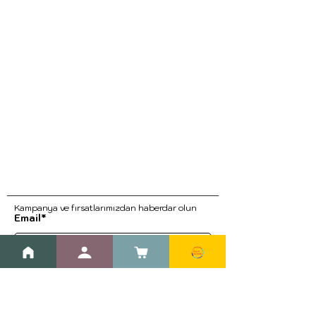
Kampanya ve fırsatlarımızdan haberdar ol
un
Email*
Kayıt Ol
Blog
Kargo ve İade Prosedürleri