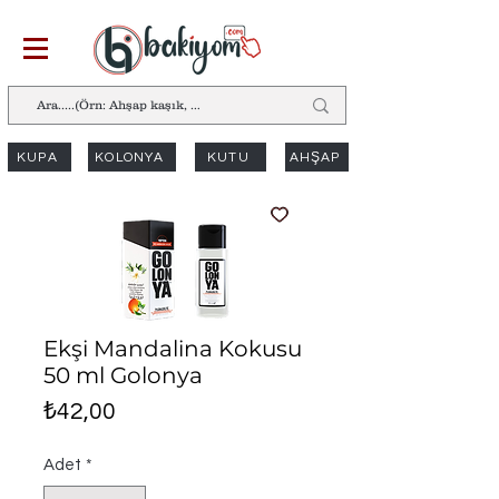
KUPA
KOLONYA
KUTU
AHŞAP
Ekşi Mandalina Kokusu
50 ml Golonya
Fiyat
₺42,00
Adet
*