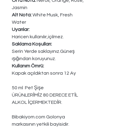
Orta Nota:
Neroli, Orange, Rose,
Jasmin
Alt Nota:
White Musk, Fresh
Water
Uyarılar:
Haricen kullanılır,içilmez.
Saklama Koşulları:
Serin Yerde saklayınız.Güneş
ışığından koruyunuz.
Kullanım Ömrü:
Kapak açıldıktan sonra 12 Ay
50 ml Pet Şişe
ÜRÜNLERİMİZ 80 DERECE ETİL
ALKOL İÇERMEKTEDİR.
Bibakiyom.com Golonya
markasının yetkili bayisidir.