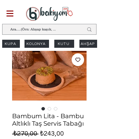
KUPA
KOLONYA
KUTU
AHŞAP
Bambum Lita - Bambu
Altlıklı Taş Servis Tabağı
Normal
İndirimli
 ₺270,00 
₺243,00