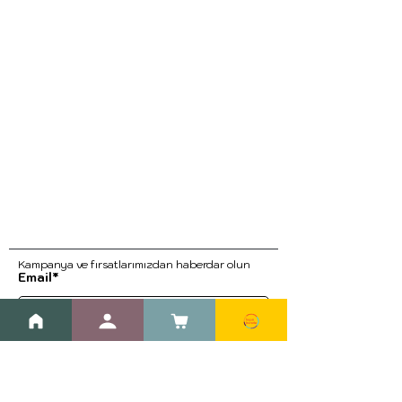
Kampanya ve fırsatlarımızdan haberdar ol
un
Email*
Kayıt Ol
Blog
Kargo ve İade Prosedürleri