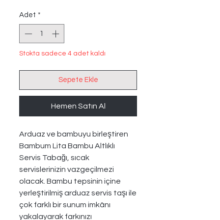
Fiyat
Fiyat
Adet
*
Stokta sadece 4 adet kaldı
Sepete Ekle
Hemen Satın Al
Arduaz ve bambuyu birleştiren
Bambum Lita Bambu Altlıklı
Servis Tabağı, sıcak
servislerinizin vazgeçilmezi
olacak. Bambu tepsinin içine
yerleştirilmiş arduaz servis taşı ile
çok farklı bir sunum imkânı
yakalayarak farkınızı