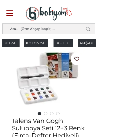
KUPA
KOLONYA
KUTU
AHŞAP
Talens Van Gogh
Suluboya Seti 12+3 Renk
(Fırça-Defter Hediyeli)