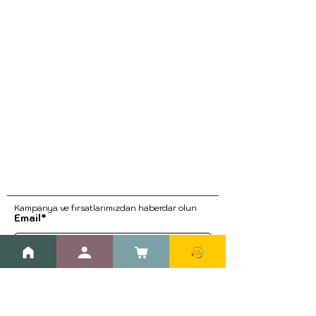
Kampanya ve fırsatlarımızdan haberdar ol
un
Email*
Kayıt Ol
Blog
Kargo ve İade Prosedürleri