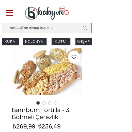
KUPA
KOLONYA
KUTU
AHŞAP
Bambum Tortilla - 3
Bölmeli Çerezlik
Normal
İndirimli
 ₺269,99 
₺256,49