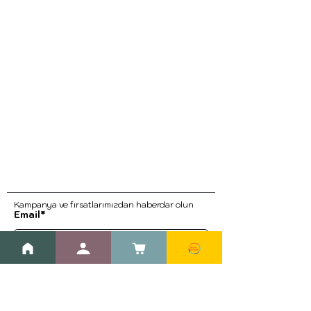
Kampanya ve fırsatlarımızdan haberdar ol
un
Email*
Kayıt Ol
Blog
Kargo ve İade Prosedürleri