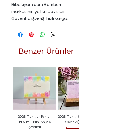
Bibakiyom.com Bambum
markasının yetkili bayisidir.
Güvenli alışveriş, hızlı kargo.
Benzer Ürünler
2026 Renkler Temalı
2026 Renkli Sayfalı Takvim
Takvim – Mini Ahşap
– Ceviz Ağacı Standlı
Şövaleli
Normal Fiyat
İndirimli Fiyat
₺289,90
₺249,90