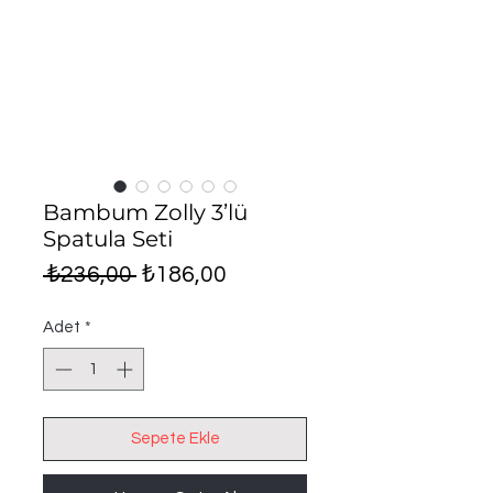
Bambum Zolly 3’lü
Spatula Seti
Normal
İndirimli
 ₺236,00 
₺186,00
Fiyat
Fiyat
Adet
*
Sepete Ekle