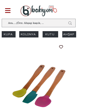
KUPA
KOLONYA
KUTU
AHŞAP