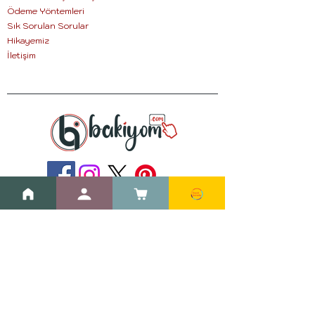
Ödeme Yöntemleri
Sık Sorulan Sorular
Hikayemiz
İletişim
Whatsapp :
0 505 865 4219
E-posta:
info@bibakiyom.com
Adres:
Halkalı Merkez Mah. 1242.
Sok. No:10/A
Küçükçekmece/İSTANBUL