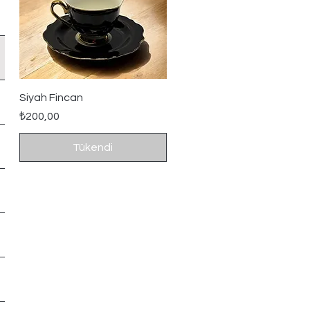
Hızlı Bakış
Siyah Fincan
Fiyat
₺200,00
Tükendi