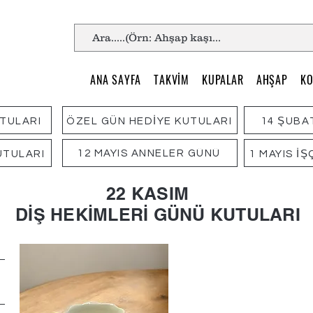
ANA SAYFA
TAKVİM
KUPALAR
AHŞAP
KO
UTULARI
ÖZEL GÜN HEDİYE KUTULARI
14 ŞUBA
12 MAYIS ANNELER GÜNÜ
UTULARI
1 MAYIS İ
22 KASIM
DİŞ HEKİMLERİ GÜNÜ KUTULARI