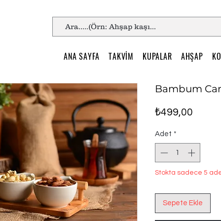
ANA SAYFA
TAKVİM
KUPALAR
AHŞAP
KO
Bambum Carre
Fiyat
₺499,00
Adet
*
Stokta sadece 5 ade
Sepete Ekle