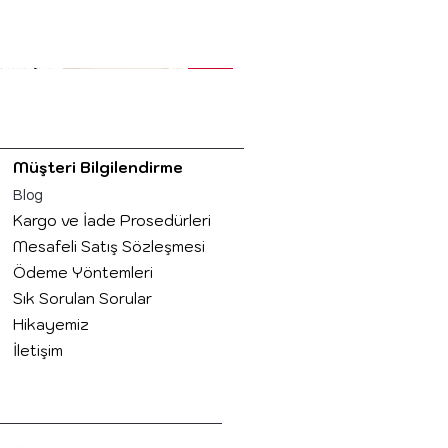
Müşteri Bilgilendirme
Blog
 Logo ve
Kendi Kupanı Tasarla
Kişiye Özel İsim
 Bakış
Hızlı Bakış
Hızlı Bakış
Kargo ve İade Prosedürleri
l Kupa
Baskılı Kupa Elif
Normal Fiyat
İndirimli Fiyat
₺349,00
₺299,00
Mesafeli Satış Sözleşmesi
iyat
İndirimli Fiyat
Normal Fiyat
İndirimli Fiyat
₺249,00
₺249,00
₺199,20
Ödeme Yöntemleri
Sık Sorulan Sorular
Hikayemiz
İletişim